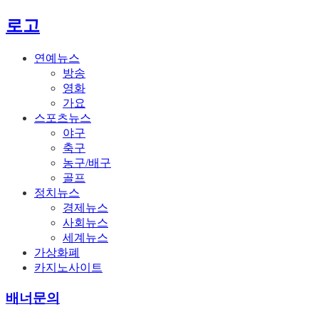
로고
연예뉴스
방송
영화
가요
스포츠뉴스
야구
축구
농구/배구
골프
정치뉴스
경제뉴스
사회뉴스
세계뉴스
가상화폐
카지노사이트
배너문의