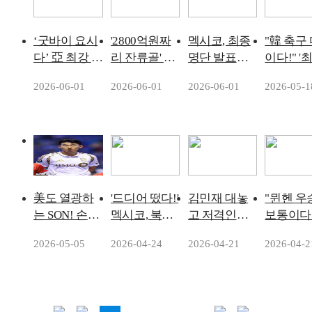
다"
로…“정말
로운 일,
도 사랑해
‘굿바이 요시
'2800억원짜
멕시코, 최종
"韓 축구
다’ 亞 최강 일
리 잔류골' 일
명단 발표…8
이다!" '
본, 북중미월
등공신인데...
년 전 韓 울렸
재능'→'
2026-06-01
2026-06-01
2026-06-01
2026-05-1
드컵 출정식
토트넘 영웅
던 GK 오초
피 번쩍'
서 아이슬란
결국 친정팀
아, 6번째 월
인, 부상
드 1-0 격파…
돌아간다→
드컵
일주일 
브라질·잉글
고액 연봉 삭
복귀…PS
랜드 포함 6연
감까지 결심
종전 32
승 질주
화
美도 열광하
'드디어 떴다!'
김민재 대놓
"뮌헨 우
는 SON! 손흥
멕시코, 북중
고 저격인가...
보통이다"
민의 짜증마
미 월드컵 최
前 레알 감독,
민재 소
2026-05-05
2026-04-24
2026-04-21
2026-04-2
저 찬사가 됐
종 명단 26인
"바이에른 뮌
기자도 
다 “훈련에서
예상 라인업
헨 수비 약하
황…분데
도 지는 걸 싫
대공개...히메
다"→"PSG가
연패에 '
어한다”
네스-알바레
승리할 것"
반응' 충