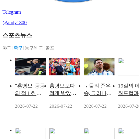
Telegram
@andy1800
스포츠뉴스
야구
축구
농구/배구
골프
"홍명보, 공공
홍명보보다
눈물의 준우
19살의 
의 적 1호 됐
적게 받았는
승, 그러나
월드컵과
다" 韓 월드컵
데…'파격 결
FIFA 밖에선
로를 모두
2026-07-22
2026-07-22
2026-07-22
2026-07-2
46위 '충격 혹
단' 스페인, '월
메시를 골랐
패
평'... "대통령
드컵 우승' 데
다…
이 나섰을 정
라 푸엔테 감
IFFHS·AIPS
도"
독과 2030년
월드컵 최고
까지 재계약
선수 만장일