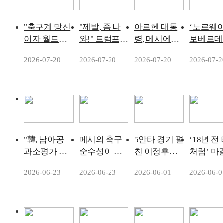
+연봉 대박
치 극찬→개
예고
인상 '싹쓸이'
"축구계 망신
"제발, 좀 나
아르헨 대통
‘노르웨이
이자 월드컵
와!" 트럼프,
령, 메시에
보베르데
망신" 역사상
황당 추태...야
"니가 경제를
풍’ 분 월
2026-07-20
2026-07-20
2026-07-20
2026-07-2
최악의 준우
유와 손짓에
알아?"
아시아는
승팀..."스페
도 스페인 월
퇴...한·일
인 트로피 들
드컵 우승 세
기 탈락
때 등 돌렸다"
리머니서 '센
아르헨 대표
터 욕심'
팀, '추태 논란'
"韓, 남아공
메시의 축구
5안타 경기 펼
‘18년 전
과소평가 금
순수성이 빚
친 이정후…
처럼’ 마
물" 전 나이지
은 정확성…
몰아치기 시
이스 본
2026-06-23
2026-06-23
2026-06-01
2026-06-0
리아 국가대
현대 월드컵
작됐다
원했던 
표의 한국전
축구사를 바
차기 BUT
경고… "월드
꿨다
축 엔딩’
컵엔 약자 없
날 준우