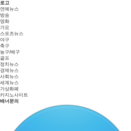
로고
연예뉴스
방송
영화
가요
스포츠뉴스
야구
축구
농구/배구
골프
정치뉴스
경제뉴스
사회뉴스
세계뉴스
가상화폐
카지노사이트
배너문의