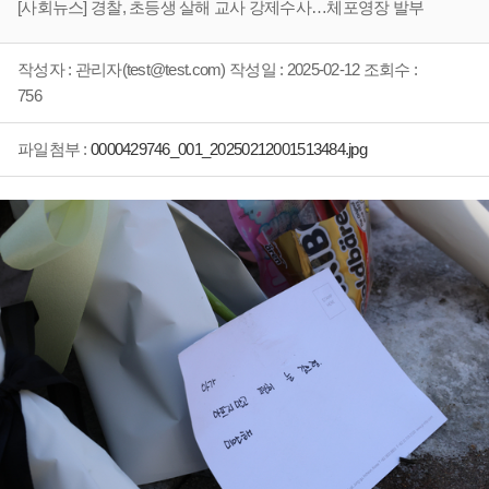
[사회뉴스] 경찰, 초등생 살해 교사 강제수사…체포영장 발부
작성자 : 관리자(test@test.com) 작성일 : 2025-02-12 조회수 :
756
파일첨부 :
0000429746_001_20250212001513484.jpg