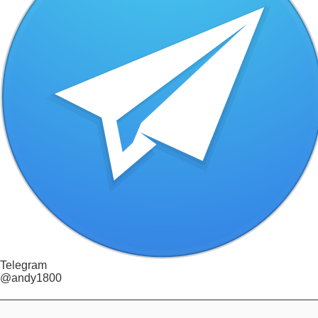
Telegram
@andy1800