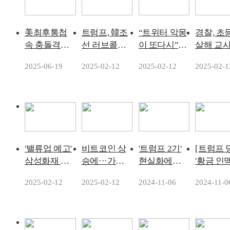
美최후통첩
트럼프, 韓조
“트위터 악몽
경찰, 초
속 충돌격
선 러브콜
이 또다시”…
살해 교사
화…'이스라
에…美의회
머스크 '오픈
제수사…
2025-06-19
2025-02-12
2025-02-12
2025-02-1
엘은 핵시설·
‘동맹도 함정
AI 인수설'에
포영장 
이란은 병원'
건조’ 법 발의
테슬라 주가
공습
6%↓
'밸류업 예고'
비트코인 상
'트럼프 2기'
[트럼프 
삼성화재 작
승에···가상
현실화에…
'황금 인맥
년 순이익, 손
자산 수탁업
대통령실 "미
치인 누
2025-02-12
2025-02-12
2024-11-06
2024-11-0
보업계 최초
체 빗고, 올해
新행정부와
외교관 
로 2조원 돌파
IPO 추진
안보태세 구
의원 '주목
축"