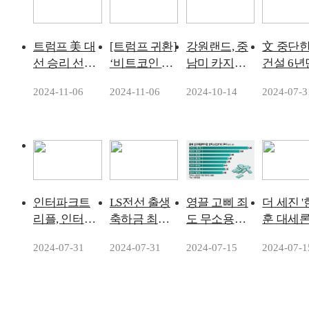
트럼프 美 대
[트럼프 귀환]
강원랜드, 중
文 중단한
선 승리 선
‘비트코인 대
남미 카지노
건설 6
언…안개는
통령’ 돌아왔
슬롯머신 시
'정상화'
2024-11-06
2024-11-06
2024-10-14
2024-07-3
걷힌다 [마켓
다… 꿈의 2억
장 본격 공략
인사이트]
원 시대 실현
한다
되나
인터파크트
LS전선 출생
영끌 고삐 죄
더 세진 
리플, 인터파
축하금 최대 1
도 무소용…
훈 대세론'.
크커머스에 `
천만원 준
시장금리 떨
나경원·
2024-07-31
2024-07-31
2024-07-15
2024-07-1
인터파크` 사
다…출산육
어지자 주담
룡 '막판
용중지 통
아 지원제도
대 금리 다시
화' 승부
보…"중대한
확대
하락
브랜드 가치