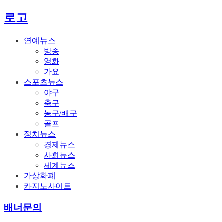
로고
연예뉴스
방송
영화
가요
스포츠뉴스
야구
축구
농구/배구
골프
정치뉴스
경제뉴스
사회뉴스
세계뉴스
가상화폐
카지노사이트
배너문의