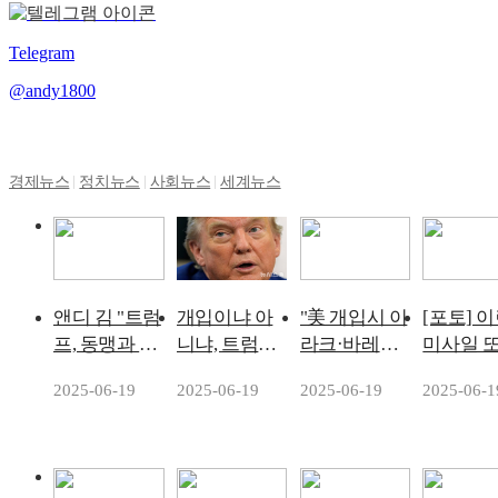
Telegram
@andy1800
경제뉴스
정치뉴스
사회뉴스
세계뉴스
앤디 김 "트럼
개입이냐 아
"美 개입시 이
[포토] 이
프, 동맹과 불
니냐, 트럼프
라크·바레인·
미사일 또
필요한 마
마음은…"핵
쿠웨이트 미
사…이스
2025-06-19
2025-06-19
2025-06-19
2025-06-1
찰…한미 관
프로그램 파
군기지 이란
엘 전역 
계 매우 위험"
괴 확신 원해"
첫 목표물 될
렌 려
것"